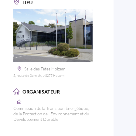
LIEU
Salle des Fêtes Holzem
5, route de Garnich, L-8277 Holzem
ORGANISATEUR
Commission de la Transition Énergétique,
de la Protection de l’Environnement et du
Développement Durable