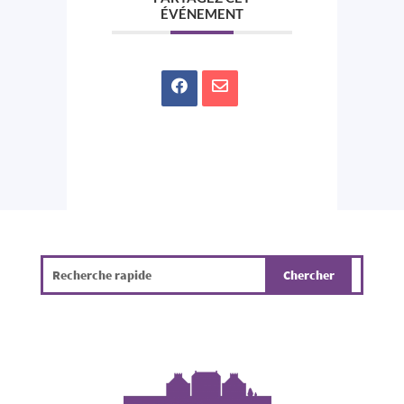
ÉVÉNEMENT