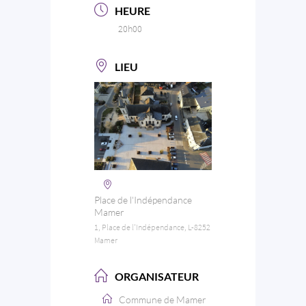
HEURE
20h00
LIEU
Place de l'Indépendance
Mamer
1, Place de l'Indépendance, L-8252
Mamer
ORGANISATEUR
Commune de Mamer