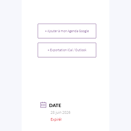
+ Ajouter à mon Agenda Google
+ Exportation iCal / Outlook
DATE
28 juin 2026
Expiré!