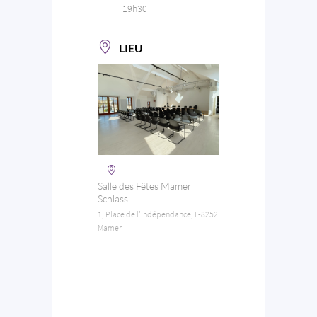
19h30
LIEU
Salle des Fêtes Mamer
Schlass
1, Place de l'Indépendance, L-8252
Mamer