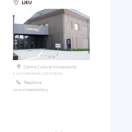
LIEU
Centre Culturel Kinneksbond
4, um Kinneksbond, L-8210 Mamer
Téléphone
www.kinneksbond.lu