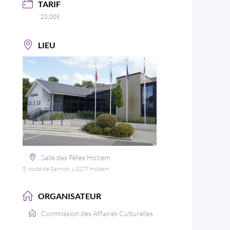
TARIF
20,00€
LIEU
Salle des Fêtes Holzem
5, route de Garnich, L-8277 Holzem
ORGANISATEUR
Commission des Affaires Culturelles