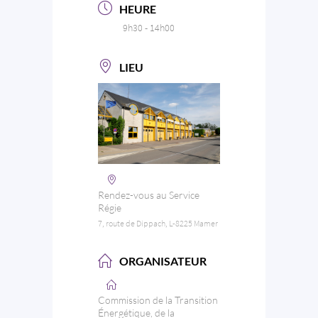
HEURE
9h30 - 14h00
LIEU
Rendez-vous au Service
Régie
7, route de Dippach, L-8225 Mamer
ORGANISATEUR
Commission de la Transition
Énergétique, de la