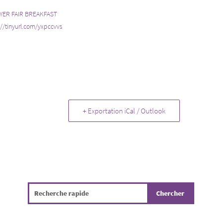
YER FAIR BREAKFAST
://tinyurl.com/yxpccvvs
+ Exportation iCal / Outlook