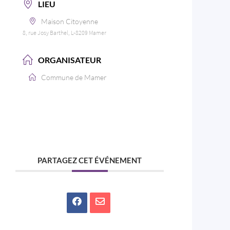
LIEU
Maison Citoyenne
8, rue Josy Barthel, L-8209 Mamer
ORGANISATEUR
Commune de Mamer
PARTAGEZ CET ÉVÉNEMENT