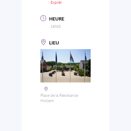
Expiré!
HEURE
16h00
LIEU
Place de la Résistance
Holzem