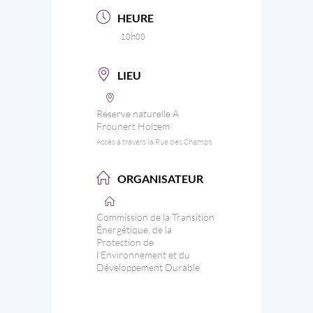
HEURE
10h00
LIEU
Réserve naturelle A
Frounert Holzem
Accès à travers la Rue des Champs
ORGANISATEUR
Commission de la Transition
Énergétique, de la
Protection de
l’Environnement et du
Développement Durable