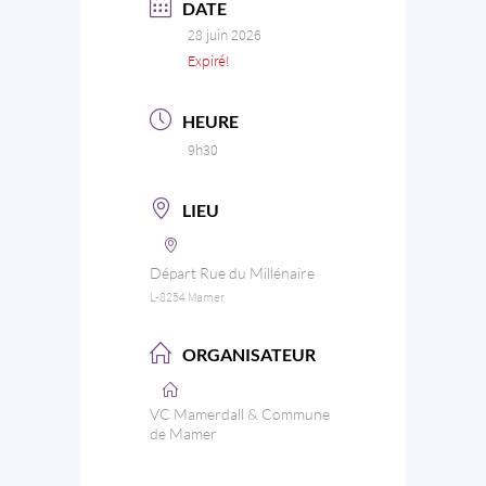
DATE
28 juin 2026
Expiré!
HEURE
9h30
LIEU
Départ Rue du Millénaire
L-8254 Mamer
ORGANISATEUR
VC Mamerdall & Commune
de Mamer