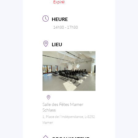
Expiré!
HEURE
14h30 - 17h30
LIEU
Salle des Fêtes Mamer
Schlass
1, Place de l'Indépendance, L-8252
Mamer