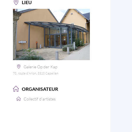
LIEU
Galerie Op der Kap
70, route d'Arlon, 8310 Capellen
ORGANISATEUR
Collectif d'artistes