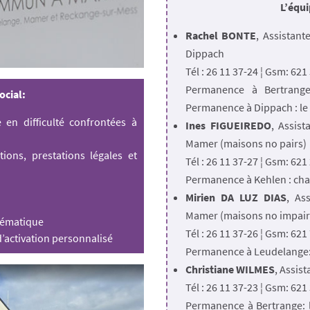
L’équi
Rachel BONTE
, Assistant
Dippach
Tél : 26 11 37-24 ¦ Gsm: 62
Permanence à Bertrange
ocial:
Permanence à Dippach : le 
en difficulté confrontées à
Ines FIGUEIREDO
, Assis
Mamer (maisons no pairs)
tions, prestations légales et
Tél : 26 11 37-27 ¦ Gsm: 621
Permanence à Kehlen : cha
Mirien DA LUZ DIAS
, As
Mamer (maisons no impair
blématique
Tél : 26 11 37-26 ¦ Gsm: 62
d’activation personnalisé
Permanence à Leudelange: 
Christiane WILMES
, Assis
Tél : 26 11 37-23 ¦ Gsm: 621
Permanence à Bertrange: 